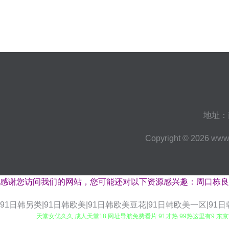
地址：
Copyright © 2026
www.
感谢您访问我们的网站，您可能还对以下资源感兴趣：周口栋良
91日韩另类|91日韩欧美|91日韩欧美豆花|91日韩欧美一区|91
天堂女优久久 成人天堂18 网址导航免费看片 91才热 99热这里有9 东