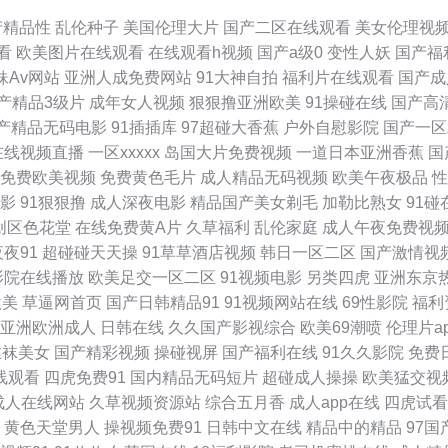
合另类 91免得网址 WWW夜夜撸 国内精品一二 美女十次啦色 日本情色1区2区 五月花
产精品性
乱伦种子
美国伦理大片
国产二区在线观看
美女伦理视
看
欧美图片在线观看
在线观看h视频
国产a级0
变性人妖
国产福
福利姬 69成人在线 97操碰碰 第一福利社区导航 久久超碰碰 欧美一级韩国日本 四虎三
妹Av网站
亚洲人成免费网站
91大神自拍
福利片在线观看
国产成
产精品3级片
成年女人视频
狠狠撸亚洲欧美
91操碰在线
国产高
 豆花午夜 后入巨乳 蜜桃无线传媒 日韩精品ー区二区 伪娘互操 制服丝袜另类 99热
产精品无码电影
91插插库
97超碰大香蕉
户外自慰影院
国产一区
在线视频直播
一区xxxxx
岛国大片免费视频
一道日本亚洲香蕉
国
福利网 91白丝综合网 97资源美女 草莓视频导航 韩国欧美色图 蜜桃超碰 日本黄色网 
免费欧美视频
免费黄色毛片
成人精品无码视频
欧美午夜极品
性
影
91狠狠撸
成人深夜电影
精品国产美女剃毛
加勒比熟女
91碰
 伊人成人网视频 91第一视频 97亚洲精品超碰 岛国免费在线观看 激情草草 萌白酱在线
创区色花堂
在线免费黄A片
久草福利
乱伦家庭
成人午夜免费视
夜夜91
超碰碰天天操
91草草酒店视频
韩日一区二区
国产激情视
1经典三级 av总站 国产肛交在线视频 精品国产玖玖影院 欧美高清 日本黄色网页 午夜
影院在线播放
欧美足交一区二区
91视频电影
另类四虎
亚洲东京
欧美
草逼网首页
国产日韩精品91
91视频网站在线
69性影院
福利
蜜桃网亚洲龙 青娱乐国产91 四虎黄一级片 91成人小视频 99这有精品 高清肏屄宅女 
亚洲欧洲成人
日韩在线
久久国产影视综合
欧美69潮喷
伦理片a
丝袜美女
国产精彩视频
操碰视屏
国产福利在线
91久久影院
免费
里是精品 豆花视频 老湿午夜剧场 日本不卡中文字幕 无码爆乳久久 91免费小网站 91海
线观看
四虎免费91
国内精品无码短片
超碰成人操操
欧美猛交视
成人在线网站
久草视频资源站
综合五月香
成人app在线
四虎试看
超碰日韩 精品偷拍 日本理论影院免费 伊人五月天网 91网址视频 成人AV影视 黑丝美女叼
黄色天堂男人
操视频免费91
日韩中文在线
精品中的精品
97