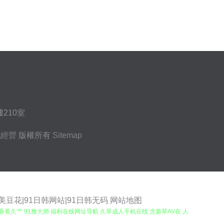
210室
化經營
版權所有
Sitemap
美豆花|91日韩网站|91日韩无码
网站地图
 香蕉久艹 91撸大师 福利在线网址导航 久草成人手机在线 含羞草AV在 人