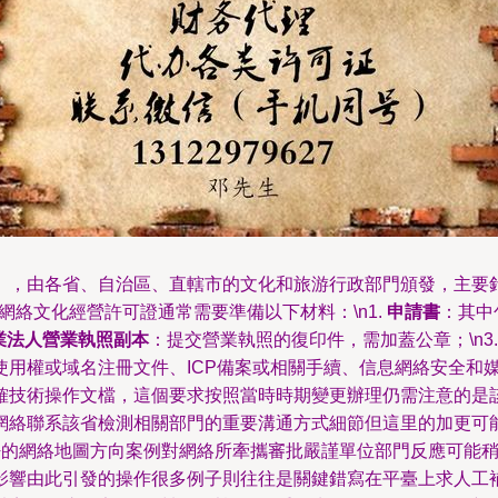
》，由各省、自治區、直轄市的文化和旅游行政部門頒發，主要
辦理網絡文化經營許可證通常需要準備以下材料：\n1.
申請書
：其中
業法人營業執照副本
：提交營業執照的復印件，需加蓋公章；\n3
使用權或域名注冊文件、ICP備案或相關手續、信息網絡安全和
確技術操作文檔，這個要求按照當時時期變更辦理仍需注意的是
網絡聯系該省檢測相關部門的重要溝通方式細節但這里的加更可
對細密的網絡地圖方向案例對網絡所牽攜審批嚴謹單位部門反應可
影響由此引發的操作很多例子則往往是關鍵錯寫在平臺上求人工