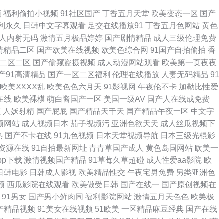
丁香网 97影院福利 岛国毛片 国产看mv人人 精品国产日韩欧美 久久AV
频
福利偷拍小视频
91社区国产
丁香五月天堂
欧美变态一区
国产
利永久
日韩中文字幕观看
足交在线播放91
丁香五月色网站
黄色
级 亚洲性爱欧美色图 91视频理论 99热精品9 成人久久国产精品 国产剧
人内射无码
激情五月极品婷婷
国产剧情精品
成人三级伦理免费
清精品二区
国产欧美在线视频
欧美色综合网
91国产自拍偷拍
香
精品66 豆花成人社区 黄色视屏网站 玖玖视频久久 欧美呦呦啊啊啊 色色影
二区二区
国产偷窥盗摄视频
成人动漫网站观看
欧美第一页夜夜
产91高清精品
国产一区二区福利
伦理在线播放
人妻无码精品
91
午夜福利视频97 影音先锋在线三级 91免费看片天堂 白丝足交视频网站 国产
欧美ⅩⅩⅩⅩ乱
欧美色色六月天
91影视网
午夜伦不卡
加勒比性爱
在线
欧美裸模
萌白酱国产一区
美国一级AV
国产人在线成免费
 青青草综合在线 先锋男人av站 91九色夫妻绿帽 avtt中文网 成人轮奸
频
人妖射精
国产屁屁
国产精品天干天
国产精品午夜一区
中文字
频网站
成人视频日本
茄子视频污
亚洲色欲天天
成人丝瓜视频下
黄色影院 91磁力链接 AV熟女闻 成人在线观看网址 九九涩涩网 人人艹肏
热
国产不卡在线
91九色视频
日本天堂视频导航
日本三级光棍影
资源在线
91自拍最新网址
青青草国产成人
黄色岛国网站
欧美一
黄色片传媒视频 美女深夜福利91 日日干天天日 亚洲啪啪网 91秀秀 超碰人
pp下载
激情视频国产精品
91草莓久草超碰
成人性爱aa影院
欧
日韩电影
日韩成人影视
欧美精品性交
午夜宅男免费
另类亚洲色
角原创 在线激情ab 超碰色导航 韩国三级亚洲综合 蜜桃抖阴 午夜影视91
频
西瓜影院在线观看
欧美做受日韩
国产在线一
国产原创视频在
91男女
国产男小鲜肉同
福利影院网站
激情五月天色色
欧美极
嘿网站 免费的曰韩AV 天堂网AV手机版 91操熟女视频 www9热 国厂黄
国产精品视频
91美女在线视频
51欧美
一区精品麻豆经典
国产在线