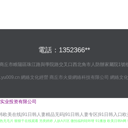
電話：1352366**
商丘市睢陽區珠江路與學院路交叉口西北角市人防辦家屬院1號樓
yu009.cn
網絡文化經營
商丘市火柴網絡科技有限公司
網絡文
实业投资有限公司
日韩欧美在线|91日韩人妻精品无码|91日韩人妻专区|91日韩入口欧
京热无毛片 狠狠干在线观看 另类婷婷 人妖A片区 微拍福利哇咔呀 91播放 欧美日韩h网