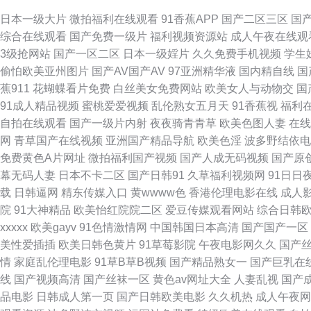
妖伪娘在线 精品久久99 国产精品一二区 青青网站 五月丁香五月婷姐 综
日本一级大片
微拍福利在线观看
91香蕉APP
国产二区三区
国
综合在线观看
国产免费一级片
福利视频资源站
成人午夜在线观
资源网 中文字幕9在线看 97中文资源站 国人影院 老湿机午夜剧场 午夜
3级抢网站
国产一区二区
日本一级婬片
久久免费手机视频
学生
偷怕欧美亚州图片
国产AV国产AV
97亚洲精华液
国内精自线
国
情陈可心 久久精品青青草原 日本抠逼 亚洲在线精品福利 91在线视频视频
蕉911
花蝴蝶看片免费
白丝美女免费网站
欧美女人与动物交
国
91成人精品视频
蜜桃爱爱视频
乱伦熟女五月天
91香蕉视
福利
院1区2区 91丝袜网站 国产AV产 韩国福利电影院 欧美另内A∨ 色婷婷
自拍在线观看
国产一级片内射
夜夜骑青青草
欧美色图人妻
在线
网
青草国产在线视频
亚洲国产精品导航
欧美色淫
波多野结依电
AV五码豆花 九一视频免费观看 男人吃瓜AV网 日韩磁力链接 午夜精品国产
免费黄色A片网址
微拍福利国产视频
国产人成无码视频
国产原
幕无码人妻
日本不卡二区
国产日韩91
久草福利视频网
91日日
合集网 国产人妖伪娘 老司机性交网 人妖伪娘免费 天美九一 亚洲黄页 9
载
日韩逼网
精东传媒入口
黄wwww色
香港伦理电影在线
成人
院
91大神精品
欧美怡红院院二区
爱豆传媒观看网站
综合日韩
天天干天天爽 91福利精选 avav制服丝袜 超碰香蕉 黄色视频网址大全 
xxxxx
欧美gayv
91色情激情网
中国韩国日本高清
国产国产一区
美性爱插插
欧美日韩色黄片
91草莓影院
午夜电影网久久
国产
人艹久久 韩日欧美三区 欧洲操b精品 四虎午夜剧场 3级片另类 99热这
情
家庭乱伦理电影
91草B草B视频
国产精品熟女一
国产巨乳在
线
国产视频高清
国产丝袜一区
黄色av网址大全
人妻乱视
国产
91一区视频 超碰九七AAA 久久欧洲精品 日韩色站导航 91福利老司机 
品电影
日韩成人第一页
国产日韩欧美电影
久久机热
成人午夜网