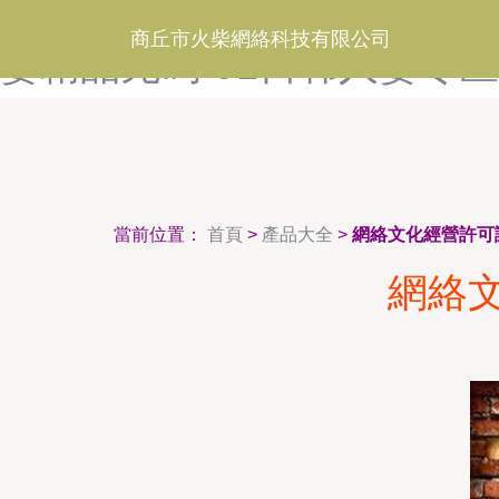
91日韩另类-91日韩欧美-9
商丘市火柴網絡科技有限公司
妻精品无码-91日韩人妻专区
當前位置：
首頁
>
產品大全
>
網絡文化經營許可
網絡