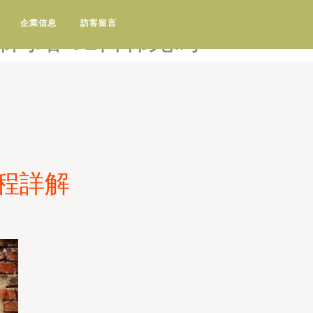
区-91日韩欧美在线-91日韩人
企業信息
訪客留言
韩网站-91日韩无码
程詳解